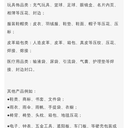
玩具饰品类：充气玩具、篮球、足球、眼镜盒、名片内页、
相簿等压花、封边；
服装鞋帽类：皮衣、羽绒服、鞋垫、鞋面、帽子等压花、压
标；
皮革箱包类：人造皮革、皮革、箱包、真皮等压纹、压花、
焊接、熔接；
医疗用品类：输液袋、尿袋、引流袋、气囊、护理垫等焊
接、封边封口。
其他产品例如：
●
鞋类、商标、书套、文件袋；
●
雨衣、雨伞、雨帆、手提袋、衣橱；
●
椅背、椅垫、头枕、箱包、地毯压花；
●
电子、钟表、五金工具、遮阳板、车门板、等硬壳包装或