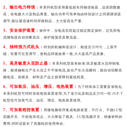
2、输出电力特强：
本系列机型采用最低损失同轴谐振器，品质因数极
高，依电极大小及制品厚度。输出功率可简单地由特别设计之同调调谐器
调节,能以最迅速时间焊接制品，大大提高生产量。
3、安全保护装置：
操作中，当电流负荷超过稳定限定值时，过负荷电
流继电器自动切断高压，保护报荡管及整流器。
4、独特强力式机头：
特别的机械构造设计，能使压力均匀，上落平
稳，轻重可任意调节，使制品焊接效果一致,大大提高产品质量。
5、高灵敏度火花防止器：
本系列机型装有标准/高灵敏度火花抑制电
路，能准确检出产生火花之不平衡电流,故在产生火花瞬间，能自动切断高
频电流，使模具、材料及产品之损害降到最低程度。
6、可加装压、油压、增压、电热装置：
为了特殊加工需要及省电化,
本系列机型可同时加装电热装置使用;为了省力化及制品压力均一性.JGP-T
机型也可加装气压、油压、增压、电热装置使用。
7、可加装程控装置：
用微电脑程序集成电路装置，不打火、不烧LU型
高频开关、不抢电等优点，大大降低了模具、LU型高频开关、绝缘材料的
费用,同时还延长了高频机的使用寿命。